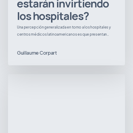
estarán invirtiendo
los hospitales?
Una percepción generalizada en torno a los hospitales y
centros médicos latinoamericanos es que presentan…
Guillaume Corpart
Tendencias
emergentes
en
enfermedades
en
América
Latina:
lo