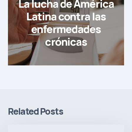
La lucha de América
Latina contra las
enfermedades
crónicas
Related Posts
Signos