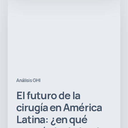
futuro
de
la
cirugía
en
América
Latina:
¿en
qué
estarán
invirtiendo
Análisis GHI
los
hospitales?
El futuro de la
cirugía en América
Latina: ¿en qué