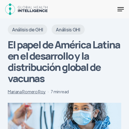
Skip
Men
to
main
content
Análisis de GHI
Análisis GHI
El papel de América Latina
en el desarrollo y la
distribución global de
vacunas
Mariana Romero Roy
7 min read