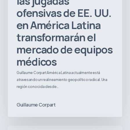
las jugadas
médicos
ofensivas de EE. UU.
en América Latina
transformarán el
mercado de equipos
médicos
Guillaume Corpart América Latina actualmente está
atravesando un realineamiento geopolítico radical. Una
región conocida desde…
Guillaume Corpart
El