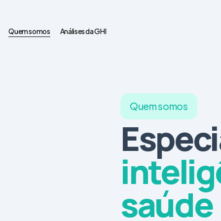
Quem somos
Análises da GHI
Quem somos
Especi
inteli
saúde