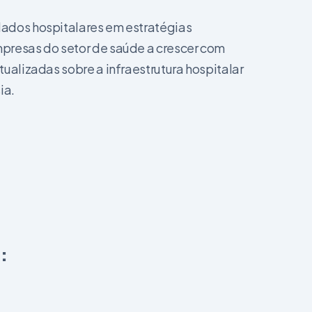
ados hospitalares em estratégias
presas do setor de saúde a crescer com
ualizadas sobre a infraestrutura hospitalar
ia.
: