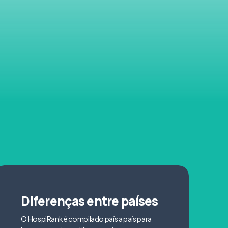
Diferenças entre países
O HospiRank é compilado país a país para