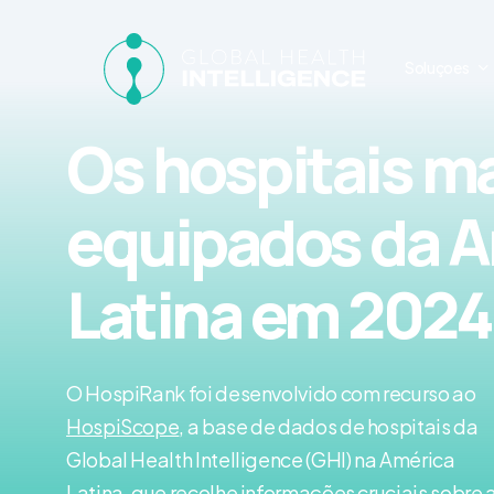
Skip
to
Soluçoes
main
content
Os hospitais m
equipados da 
Latina em 2024
O HospiRank foi desenvolvido com recurso ao
HospiScope
, a base de dados de hospitais da
Global Health Intelligence (GHI) na América
Latina, que recolhe informações cruciais sobre 