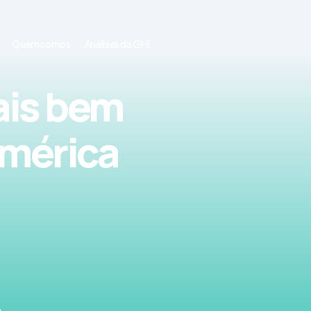
Quem somos
Análises da GHI
ais bem
América
a