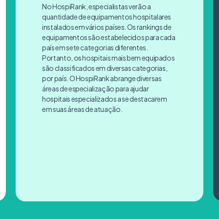
No HospiRank, especialistas verão a
quantidade de equipamentos hospitalares
instalados em vários países. Os rankings de
equipamentos são estabelecidos para cada
país em sete categorias diferentes.
Portanto, os hospitais mais bem equipados
são classificados em diversas categorias,
por país. O HospiRank abrange diversas
áreas de especialização para ajudar
hospitais especializados a se destacarem
em suas áreas de atuação.