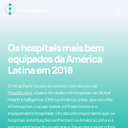
Skip
Men
to
main
content
Os hospitais mais bem
equipados da América
Latina em 2018
O HospiRank foi desenvolvido com recurso ao
HospiScope
, a base de dados de hospitais da Global
Health Intelligence (GHI) na América Latina, que recolhe
informações cruciais sobre a infraestrutura e o
equipamento hospitalar. Um desafio importante que os
hospitais e instituições enfrentam na América Latina é a
escassa informação atualizada e fiável disponível sobre