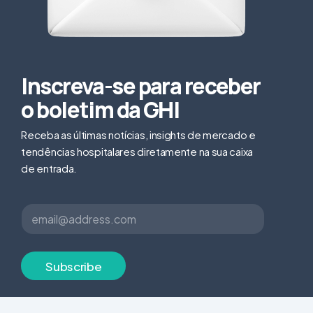
Inscreva-se para receber
o boletim da GHI
Receba as últimas notícias, insights de mercado e
tendências hospitalares diretamente na sua caixa
de entrada.
E
E
m
m
a
a
i
i
l
l
Subscribe
*