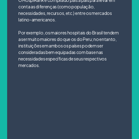
O HospiRank é compilado país a país para levar em
conta as diferenças (como população,
necessidades, recursos, etc.) entre os mercados
latino-americanos.
Por exemplo, os maiores hospitais do Brasil tendem
a ser muito maiores do que os do Peru; no entanto,
instituições em ambos os países podem ser
consideradas bem equipadas com base nas
necessidades específicas de seus respectivos
mercados.