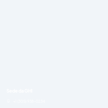
Sede da GHI
+1 (305) 938-0234