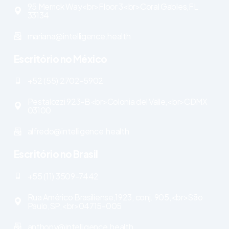
95 Merrick Way<br>Floor 3<br>Coral Gables,FL
33134
mariana@intelligence.health
Escritório no México
+52 (55) 2702-5902
Pestalozzi 923-B<br>Colonia del Valle,<br>CDMX
03100
alfredo@intelligence.health
Escritório no Brasil
+55 (11) 3509-7442
Rua Américo Brasiliense,1923, conj. 905,<br>São
Paulo,SP,<br>04715-005
anthony@intelligence.health